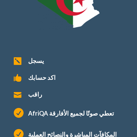
يسجل

اكد حسابك

راقب


AfriQA تعطي صوتًا لجميع الأفارقة

المكافآت المباشرة والنصائح العملية