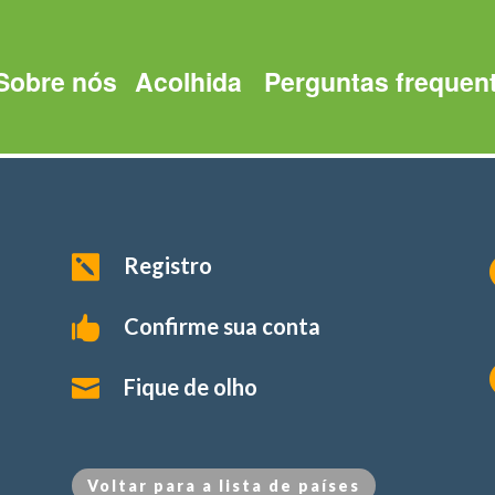
Sobre nós
Acolhida
Perguntas frequen
Registro

Confirme sua conta

Fique de olho

Voltar para a lista de países