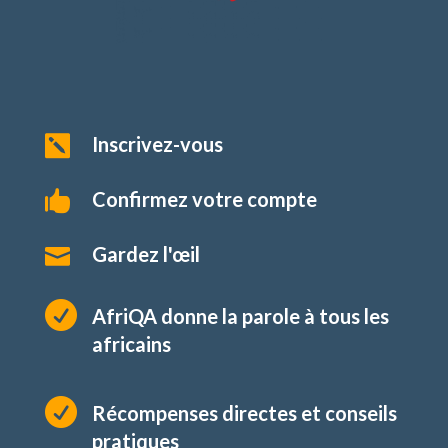
Inscrivez-vous

Confirmez votre compte

Gardez l'œil


AfriQA donne la parole à tous les
africains

Récompenses directes et conseils
pratiques